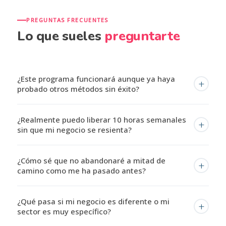
PREGUNTAS FRECUENTES
Lo que sueles
preguntarte
¿Este programa funcionará aunque ya haya
+
probado otros métodos sin éxito?
Precisamente diseñamos el Acelerador 4D para
¿Realmente puedo liberar 10 horas semanales
+
empresarios que han probado cursos genéricos sin
sin que mi negocio se resienta?
resultados. La diferencia es que no te damos teoría para
que la apliques solo — trabajamos directamente sobre tu
No solo es posible, es inevitable cuando aplicas el sistema
¿Cómo sé que no abandonaré a mitad de
negocio con acompañamiento durante 90 días. Y si
+
correctamente. En la primera semana identificamos las
camino como me ha pasado antes?
cumples el programa y no logras tus 3 objetivos
tareas de bajo valor que consumen tu tiempo. En las
acordados, seguimos contigo sin coste hasta que lo
siguientes, instalamos sistemas y automatizaciones que
Hemos diseñado el programa específicamente para evitar
consigas.
¿Qué pasa si mi negocio es diferente o mi
las eliminan. Nuestros clientes liberan en promedio 10
+
el abandono. El onboarding inmediato te da resultados
sector es muy específico?
horas semanales con automatizacines y procesos para
desde la primera semana. Las sesiones semanales y